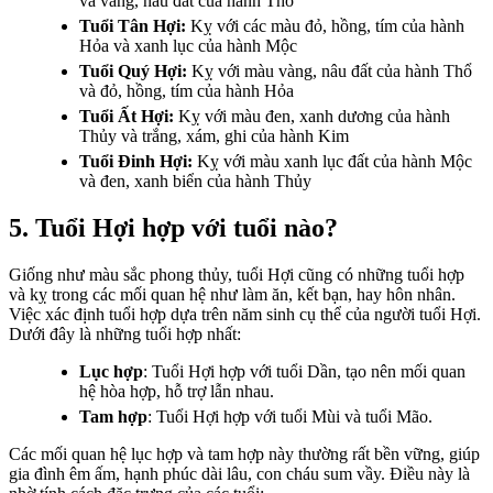
và vàng, nâu đất của hành Thổ
Tuổi Tân Hợi:
Kỵ với các màu đỏ, hồng, tím của hành
Hỏa và xanh lục của hành Mộc
Tuổi Quý Hợi:
Kỵ với màu vàng, nâu đất của hành Thổ
và đỏ, hồng, tím của hành Hỏa
Tuổi Ất Hợi:
Kỵ với màu đen, xanh dương của hành
Thủy và trắng, xám, ghi của hành Kim
Tuổi Đinh Hợi:
Kỵ với màu xanh lục đất của hành Mộc
và đen, xanh biển của hành Thủy
5. Tuổi Hợi hợp với tuổi nào?
Giống như màu sắc phong thủy, tuổi Hợi cũng có những tuổi hợp
và kỵ trong các mối quan hệ như làm ăn, kết bạn, hay hôn nhân.
Việc xác định tuổi hợp dựa trên năm sinh cụ thể của người tuổi Hợi.
Dưới đây là những tuổi hợp nhất:
Lục hợp
: Tuổi Hợi hợp với tuổi Dần, tạo nên mối quan
hệ hòa hợp, hỗ trợ lẫn nhau.
Tam hợp
: Tuổi Hợi hợp với tuổi Mùi và tuổi Mão.
Các mối quan hệ lục hợp và tam hợp này thường rất bền vững, giúp
gia đình êm ấm, hạnh phúc dài lâu, con cháu sum vầy. Điều này là