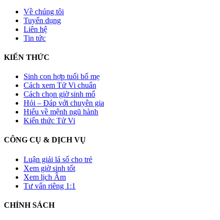
Về chúng tôi
Tuyển dụng
Liên hệ
Tin tức
KIẾN THỨC
Sinh con hợp tuổi bố mẹ
Cách xem Tử Vi chuẩn
Cách chọn giờ sinh mổ
Hỏi – Đáp với chuyên gia
Hiểu về mệnh ngũ hành
Kiến thức Tử Vi
CÔNG CỤ & DỊCH VỤ
Luận giải lá số cho trẻ
Xem giờ sinh tốt
Xem lịch Âm
Tư vấn riêng 1:1
CHÍNH SÁCH