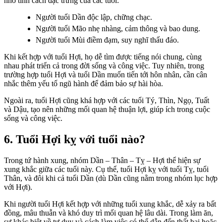
nhờ tính cách đặc trưng của các tuổi:
Người tuổi Dần độc lập, chững chạc.
Người tuổi Mão nhẹ nhàng, cảm thông và bao dung.
Người tuổi Mùi điềm đạm, suy nghĩ thấu đáo.
Khi kết hợp với tuổi Hợi, họ dễ tìm được tiếng nói chung, cùng
nhau phát triển cả trong đời sống và công việc. Tuy nhiên, trong
trường hợp tuổi Hợi và tuổi Dần muốn tiến tới hôn nhân, cần cân
nhắc thêm yếu tố ngũ hành để đảm bảo sự hài hòa.
Ngoài ra, tuổi Hợi cũng khá hợp với các tuổi Tý, Thìn, Ngọ, Tuất
và Dậu, tạo nên những mối quan hệ thuận lợi, giúp ích trong cuộc
sống và công việc.
6. Tuổi Hợi kỵ với tuổi nào?
Trong tứ hành xung, nhóm Dần – Thân – Tỵ – Hợi thể hiện sự
xung khắc giữa các tuổi này. Cụ thể, tuổi Hợi kỵ với tuổi Tỵ, tuổi
Thân, và đôi khi cả tuổi Dần (dù Dần cũng nằm trong nhóm lục hợp
với Hợi).
Khi người tuổi Hợi kết hợp với những tuổi xung khắc, dễ xảy ra bất
đồng, mâu thuẫn và khó duy trì mối quan hệ lâu dài. Trong làm ăn,
sự khác biệt về tư duy và cách làm việc có thể dẫn đến thất bại hoặc