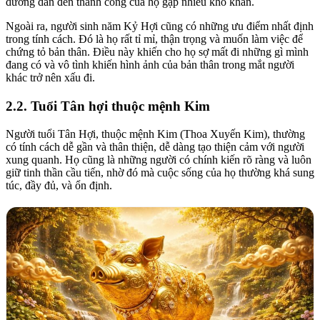
đường dẫn đến thành công của họ gặp nhiều khó khăn.
Ngoài ra, người sinh năm Kỷ Hợi cũng có những ưu điểm nhất định
trong tính cách. Đó là họ rất tỉ mỉ, thận trọng và muốn làm việc để
chứng tỏ bản thân. Điều này khiến cho họ sợ mất đi những gì mình
đang có và vô tình khiến hình ảnh của bản thân trong mắt người
khác trở nên xấu đi.
2.2. Tuổi Tân hợi thuộc mệnh Kim
Người tuổi Tân Hợi, thuộc mệnh Kim (Thoa Xuyến Kim), thường
có tính cách dễ gần và thân thiện, dễ dàng tạo thiện cảm với người
xung quanh. Họ cũng là những người có chính kiến rõ ràng và luôn
giữ tinh thần cầu tiến, nhờ đó mà cuộc sống của họ thường khá sung
túc, đầy đủ, và ổn định.