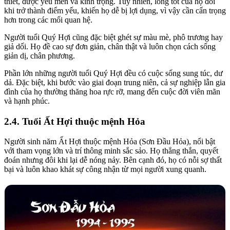
thiết, được yêu mến và kính trọng. Tuy nhiên, lòng tốt của họ đôi
khi trở thành điểm yếu, khiến họ dễ bị lợi dụng, vì vậy cần cẩn trọng
hơn trong các mối quan hệ.
Người tuổi Quý Hợi cũng đặc biệt ghét sự màu mè, phô trương hay
giả dối. Họ đề cao sự đơn giản, chân thật và luôn chọn cách sống
giản dị, chân phương.
Phần lớn những người tuổi Quý Hợi đều có cuộc sống sung túc, dư
dả. Đặc biệt, khi bước vào giai đoạn trung niên, cả sự nghiệp lẫn gia
đình của họ thường thăng hoa rực rỡ, mang đến cuộc đời viên mãn
và hạnh phúc.
2.4. Tuổi Ất Hợi thuộc mệnh Hỏa
Người sinh năm Ất Hợi thuộc mệnh Hỏa (Sơn Đầu Hỏa), nổi bật
với tham vọng lớn và trí thông minh sắc sảo. Họ thẳng thắn, quyết
đoán nhưng đôi khi lại dễ nóng nảy. Bên cạnh đó, họ có nỗi sợ thất
bại và luôn khao khát sự công nhận từ mọi người xung quanh.