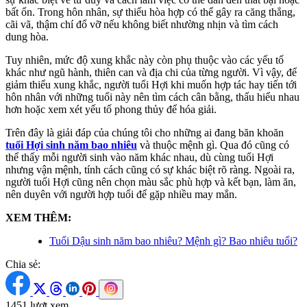
bất ổn. Trong hôn nhân, sự thiếu hòa hợp có thể gây ra căng thẳng,
cãi vã, thậm chí đổ vỡ nếu không biết nhường nhịn và tìm cách
dung hòa.
Tuy nhiên, mức độ xung khắc này còn phụ thuộc vào các yếu tố
khác như ngũ hành, thiên can và địa chi của từng người. Vì vậy, để
giảm thiểu xung khắc, người tuổi Hợi khi muốn hợp tác hay tiến tới
hôn nhân với những tuổi này nên tìm cách cân bằng, thấu hiểu nhau
hơn hoặc xem xét yếu tố phong thủy để hóa giải.
Trên đây là giải đáp của chúng tôi cho những ai đang băn khoăn
tuổi Hợi sinh năm bao nhiêu
và thuộc mệnh gì. Qua đó cũng có
thể thấy mỗi người sinh vào năm khác nhau, dù cùng tuổi Hợi
nhưng vận mệnh, tính cách cũng có sự khác biệt rõ ràng. Ngoài ra,
người tuổi Hợi cũng nên chọn màu sắc phù hợp và kết bạn, làm ăn,
nên duyên với người hợp tuổi để gặp nhiều may mắn.
XEM THÊM:
Tuổi Dậu sinh năm bao nhiêu? Mệnh gì? Bao nhiêu tuổi?
Chia sẻ:
1451 lượt xem