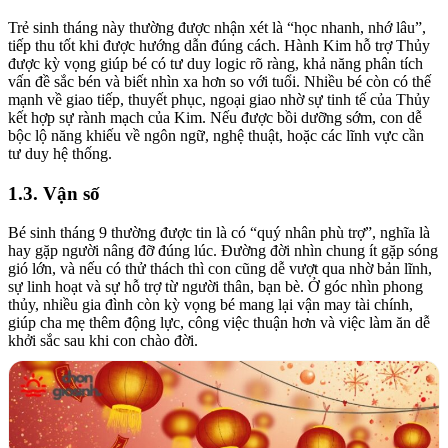
Trẻ sinh tháng này thường được nhận xét là “học nhanh, nhớ lâu”,
tiếp thu tốt khi được hướng dẫn đúng cách. Hành Kim hỗ trợ Thủy
được kỳ vọng giúp bé có tư duy logic rõ ràng, khả năng phân tích
vấn đề sắc bén và biết nhìn xa hơn so với tuổi. Nhiều bé còn có thế
mạnh về giao tiếp, thuyết phục, ngoại giao nhờ sự tinh tế của Thủy
kết hợp sự rành mạch của Kim. Nếu được bồi dưỡng sớm, con dễ
bộc lộ năng khiếu về ngôn ngữ, nghệ thuật, hoặc các lĩnh vực cần
tư duy hệ thống.
1.3. Vận số
Bé sinh tháng 9 thường được tin là có “quý nhân phù trợ”, nghĩa là
hay gặp người nâng đỡ đúng lúc. Đường đời nhìn chung ít gặp sóng
gió lớn, và nếu có thử thách thì con cũng dễ vượt qua nhờ bản lĩnh,
sự linh hoạt và sự hỗ trợ từ người thân, bạn bè. Ở góc nhìn phong
thủy, nhiều gia đình còn kỳ vọng bé mang lại vận may tài chính,
giúp cha mẹ thêm động lực, công việc thuận hơn và việc làm ăn dễ
khởi sắc sau khi con chào đời.