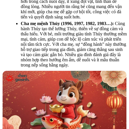
hơn trong cách nuôi dạy, ít xung đột vặt, tinh thần dễ
đồng lòng. Nhiều người tin rằng bé cũng mang đến vận
khí mới, giúp cha mẹ dễ gặp cơ hội tốt, công việc có đà
tiến và quyết định sáng suốt hơn.
Cha mẹ mệnh Thủy (1996, 1997, 1982, 1983…):
Cùng
hành Thủy tạo thế lưỡng Thủy, thiên về sự đồng cảm và
thấu hiểu. Với bé, môi trường giàu tính Thủy thường mềm
mại, tình cảm, giúp con dễ bộc lộ cảm xúc và phát triển
nội tâm tích cực. Với cha mẹ, sự “đồng hành” này thường
hỗ trợ giao tiếp trong gia đình, giảm căng thẳng sau sinh
và tạo cảm giác gắn bó. Nhiều gia đình đánh giá đây là
nhóm hợp theo hướng êm ấm, dễ nuôi và ít mâu thuẫn
trong nếp sống hằng ngày.