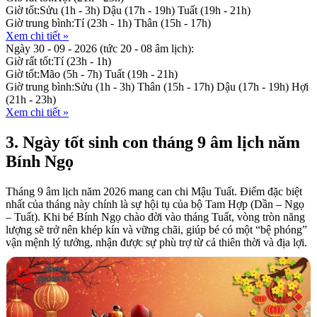
Giờ tốt:
Sửu (1h - 3h)
Dậu (17h - 19h)
Tuất (19h - 21h)
Giờ trung bình:
Tí (23h - 1h)
Thân (15h - 17h)
Xem chi tiết »
Ngày 30 - 09 - 2026
(tức 20 - 08 âm lịch):
Giờ rất tốt:
Tí (23h - 1h)
Giờ tốt:
Mão (5h - 7h)
Tuất (19h - 21h)
Giờ trung bình:
Sửu (1h - 3h)
Thân (15h - 17h)
Dậu (17h - 19h)
Hợi
(21h - 23h)
Xem chi tiết »
3. Ngày tốt sinh con tháng 9 âm lịch năm
Bính Ngọ
Tháng 9 âm lịch năm 2026 mang can chi Mậu Tuất. Điểm đặc biệt
nhất của tháng này chính là sự hội tụ của bộ Tam Hợp (Dần – Ngọ
– Tuất). Khi bé Bính Ngọ chào đời vào tháng Tuất, vòng tròn năng
lượng sẽ trở nên khép kín và vững chãi, giúp bé có một “bệ phóng”
vận mệnh lý tưởng, nhận được sự phù trợ từ cả thiên thời và địa lợi.