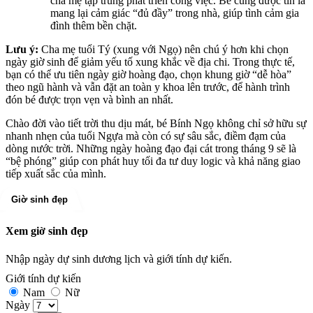
cha mẹ tập trung phát triển công việc. Bé cũng được tin là
mang lại cảm giác “đủ đầy” trong nhà, giúp tình cảm gia
đình thêm bền chặt.
Lưu ý:
Cha mẹ tuổi Tý (xung với Ngọ) nên chú ý hơn khi chọn
ngày giờ sinh để giảm yếu tố xung khắc về địa chi. Trong thực tế,
bạn có thể ưu tiên ngày giờ hoàng đạo, chọn khung giờ “dễ hòa”
theo ngũ hành và vẫn đặt an toàn y khoa lên trước, để hành trình
đón bé được trọn vẹn và bình an nhất.
Chào đời vào tiết trời thu dịu mát, bé Bính Ngọ không chỉ sở hữu sự
nhanh nhẹn của tuổi Ngựa mà còn có sự sâu sắc, điềm đạm của
dòng nước trời. Những ngày hoàng đạo đại cát trong tháng 9 sẽ là
“bệ phóng” giúp con phát huy tối đa tư duy logic và khả năng giao
tiếp xuất sắc của mình.
Giờ sinh đẹp
Xem giờ sinh đẹp
Nhập ngày dự sinh dương lịch và giới tính dự kiến.
Giới tính dự kiến
Nam
Nữ
Ngày