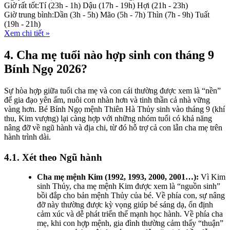
Giờ rất tốt:
Tí (23h - 1h)
Dậu (17h - 19h)
Hợi (21h - 23h)
Giờ trung bình:
Dần (3h - 5h)
Mão (5h - 7h)
Thìn (7h - 9h)
Tuất
(19h - 21h)
Xem chi tiết »
4. Cha mẹ tuổi nào hợp sinh con tháng 9
Bính Ngọ 2026?
Sự hòa hợp giữa tuổi cha mẹ và con cái thường được xem là “nền”
để gia đạo yên ấm, nuôi con nhàn hơn và tinh thần cả nhà vững
vàng hơn. Bé Bính Ngọ mệnh Thiên Hà Thủy sinh vào tháng 9 (khí
thu, Kim vượng) lại càng hợp với những nhóm tuổi có khả năng
nâng đỡ về ngũ hành và địa chi, từ đó hỗ trợ cả con lẫn cha mẹ trên
hành trình dài.
4.1. Xét theo Ngũ hành
Cha mẹ mệnh Kim (1992, 1993, 2000, 2001…):
Vì Kim
sinh Thủy, cha mẹ mệnh Kim được xem là “nguồn sinh”
bồi đắp cho bản mệnh Thủy của bé. Về phía con, sự nâng
đỡ này thường được kỳ vọng giúp bé sáng dạ, ổn định
cảm xúc và dễ phát triển thế mạnh học hành. Về phía cha
mẹ, khi con hợp mệnh, gia đình thường cảm thấy “thuận”