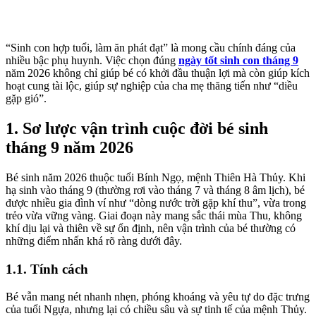
“Sinh con hợp tuổi, làm ăn phát đạt” là mong cầu chính đáng của
nhiều bậc phụ huynh. Việc chọn đúng
ngày tốt sinh con tháng 9
năm 2026 không chỉ giúp bé có khởi đầu thuận lợi mà còn giúp kích
hoạt cung tài lộc, giúp sự nghiệp của cha mẹ thăng tiến như “diều
gặp gió”.
1. Sơ lược vận trình cuộc đời bé sinh
tháng 9 năm 2026
Bé sinh năm 2026 thuộc tuổi Bính Ngọ, mệnh Thiên Hà Thủy. Khi
hạ sinh vào tháng 9 (thường rơi vào tháng 7 và tháng 8 âm lịch), bé
được nhiều gia đình ví như “dòng nước trời gặp khí thu”, vừa trong
trẻo vừa vững vàng. Giai đoạn này mang sắc thái mùa Thu, không
khí dịu lại và thiên về sự ổn định, nên vận trình của bé thường có
những điểm nhấn khá rõ ràng dưới đây.
1.1. Tính cách
Bé vẫn mang nét nhanh nhẹn, phóng khoáng và yêu tự do đặc trưng
của tuổi Ngựa, nhưng lại có chiều sâu và sự tinh tế của mệnh Thủy.