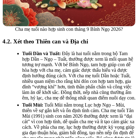
Cha mẹ tuổi nào hợp sinh con tháng 9 Bính Ngọ 2026?
4.2. Xét theo Thiên can và Địa chi
Tuổi Dần và Tuất:
Đây là hai tuổi nằm trong bộ Tam
hợp Dần – Ngọ – Tuất, thường được xem là mối quan hệ
tương trợ mạnh. Với bé Bính Ngọ, tam hợp giúp con dễ
hòa hợp với cha mẹ, cảm giác được thấu hiểu và được
định hướng đúng cách. Với cha mẹ tuổi Dần hoặc Tuất,
nhiều quan niệm cho rằng khi đón con hợp tam hợp, gia
đình “vượng khí” hơn, tinh thần phấn chấn và công việc
làm ăn dễ khởi sắc. Đồng thời, nếp nhà cũng thường ấm
êm, hỷ lạc, cha mẹ dễ thống nhất quan điểm nuôi dạy con.
Tuổi Mùi:
Tuổi Mùi nằm trong Lục hợp Ngọ – Mùi,
thiên về sự gắn kết và ổn định tình cảm. Cha mẹ tuổi Tân
Mùi (1991) sinh con năm 2026 thường được xem là “đại
cát” vì con hợp tính, dễ quấn cha mẹ và ít tạo cảm giác xa
cách. Về phía cha mẹ, lục hợp thường được kỳ vọng giúp
gia đạo thuận hòa, giảm bất đồng, tạo nền nếp ổn định để