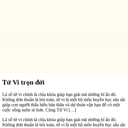
:
Ngày sinh
Tháng sinh
Năm sinh
Chỉ nhập năm tháng ngày giờ sinh dương lịch.
Năm xem hạn
Chọn Đại Vận
Tháng Âm lịch
Xem Luận giải Trọn đời
Tri mệnh • Thuận mệnh • Chế mệnh
Tử Vi trọn đời
Lá số tử vi chính là chìa khóa giúp bạn giải mã những bí ẩn đó.
Không đơn thuần là bói toán, tử vi là một bộ môn huyền học sâu sắc
giúp con người thấu hiểu bản thân và dự đoán vận hạn để có một
cuộc sống suôn sẻ hơn. Cùng Tử Vi […]
Lá số tử vi chính là chìa khóa giúp bạn giải mã những bí ẩn đó.
Không đơn thuần là bói toán, tử vi là một bộ môn huyền học sâu sắc