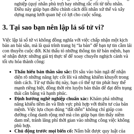
nghiệp (quý nhân phù trợ) hay những rắc rối từ tiểu nhân.
Điều này giúp bạn điều chỉnh cách đối nhân xử thế và xây
dựng mạng lưới quan hệ có lợi cho cuộc sống.
3. Tại sao bạn nên lập lá số tử vi?
Việc lập lá số tử vi không đồng nghĩa với việc chấp nhận một kịch
bản an bài sẵn, mà là quá trình trang bị “la bàn” để bạn tự tin cầm lái
con thuyền cuộc đời. Khi thấu tỏ những thông tin từ bản mệnh, bạn
sẽ nhận được những giá trị thực tế để xoay chuyển nghịch cảnh và
tối ưu hóa thành công:
Thấu hiểu bản thân sâu sắc:
Đi sâu vào bản ngã để nhận
diện rõ những năng lực cốt lõi và những khiếm khuyết trong
tính cách. Từ sự thấu thị này, bạn có thể tự tin phát huy thế
mạnh riêng biệt, đồng thời rèn luyện bản thân để đạt đến trạng
thái cân bằng và hạnh phúc.
Định hướng nghề nghiệp chuẩn xác:
Khám phá những
năng khiếu tiềm ẩn và lĩnh vực phù hợp với thiên tư của bản
mệnh. Việc lựa chọn đúng “đất diễn” không chỉ giúp con
đường công danh rộng mở mà còn giúp bạn tìm thấy niềm
đam mê, tránh lãng phí thời gian vào những công việc không
phù hợp.
Chủ động trước mọi biến cố:
Nắm bắt được quy luật của