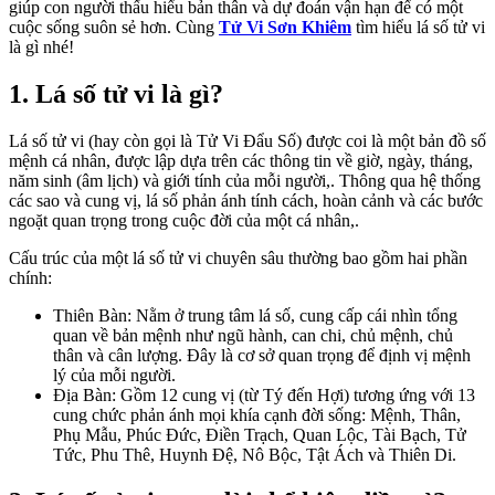
giúp con người thấu hiểu bản thân và dự đoán vận hạn để có một
cuộc sống suôn sẻ hơn. Cùng
Tử Vi Sơn Khiêm
tìm hiểu lá số tử vi
là gì nhé!
1. Lá số tử vi là gì?
Lá số tử vi (hay còn gọi là Tử Vi Đẩu Số) được coi là một bản đồ số
mệnh cá nhân, được lập dựa trên các thông tin về giờ, ngày, tháng,
năm sinh (âm lịch) và giới tính của mỗi người,. Thông qua hệ thống
các sao và cung vị, lá số phản ánh tính cách, hoàn cảnh và các bước
ngoặt quan trọng trong cuộc đời của một cá nhân,.
Cấu trúc của một lá số tử vi chuyên sâu thường bao gồm hai phần
chính:
Thiên Bàn: Nằm ở trung tâm lá số, cung cấp cái nhìn tổng
quan về bản mệnh như ngũ hành, can chi, chủ mệnh, chủ
thân và cân lượng. Đây là cơ sở quan trọng để định vị mệnh
lý của mỗi người.
Địa Bàn: Gồm 12 cung vị (từ Tý đến Hợi) tương ứng với 13
cung chức phản ánh mọi khía cạnh đời sống: Mệnh, Thân,
Phụ Mẫu, Phúc Đức, Điền Trạch, Quan Lộc, Tài Bạch, Tử
Tức, Phu Thê, Huynh Đệ, Nô Bộc, Tật Ách và Thiên Di.