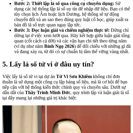
Bước 2: Thiết lập lá số qua công cụ chuyên dụng:
Sử
dụng các hệ thống lập lá số uy tín để nhập dữ liệu. Bạn có thể
tùy chọn lịch Âm hoặc lịch Dương, hệ thống sẽ tự động
chuyển đổi và an sao theo đúng quy luật cổ học, giúp xuất ra
bản đồ lá số trực quan ngay lập tức.
Bước 3: Đọc luận giải và chiêm nghiệm thực tế:
Đừng chỉ
dừng lại ở việc xem lướt qua. Hãy kết hợp giữa luận giải tổng
quan (cốt cách cả đời) và các vận hạn chi tiết theo từng năm
(ví dụ như năm
Bính Ngọ 2026
) để đối chiếu với những gì đã
và đang xảy ra, từ đó có sự chuẩn bị tâm thế vững vàng nhất.
5. Lấy lá số tử vi ở đâu uy tín?
Việc lấy lá số tử vi tại dự án
Tử Vi Sơn Khiêm
không chỉ đơn
thuần là sử dụng một công cụ lập bảng số liệu, mà là cơ hội để bạn
tiếp cận với hệ thống kiến thức chính quy và chuyên sâu. Dưới sự
dẫn dắt của
Thầy Trình Minh Đức
, quy trình lập và luận giải lá số
tại đây mang lại những giá trị khác biệt: