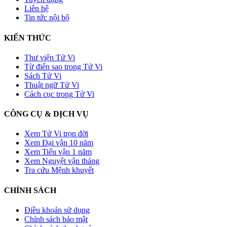
Liên hệ
Tin tức nội bộ
KIẾN THỨC
Thư viện Tử Vi
Từ điển sao trong Tử Vi
Sách Tử Vi
Thuật ngữ Tử Vi
Cách cục trong Tử Vi
CÔNG CỤ & DỊCH VỤ
Xem Tử Vi trọn đời
Xem Đại vận 10 năm
Xem Tiểu vận 1 năm
Xem Nguyệt vận tháng
Tra cứu Mệnh khuyết
CHÍNH SÁCH
Điều khoản sử dụng
Chính sách bảo mật