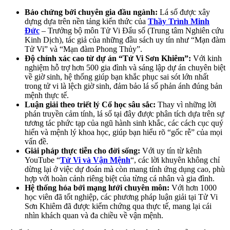
Bảo chứng bởi chuyên gia đầu ngành:
Lá số được xây
dựng dựa trên nền tảng kiến thức của
Thầy Trình Minh
Đức
– Trưởng bộ môn Tử Vi Đẩu số (Trung tâm Nghiên cứu
Kinh Dịch), tác giả của những đầu sách uy tín như “Mạn đàm
Tử Vi” và “Mạn đàm Phong Thủy”.
Độ chính xác cao từ dự án “Tử Vi Sơn Khiêm”:
Với kinh
nghiệm hỗ trợ hơn 500 gia đình và sáng lập dự án chuyên biệt
về giờ sinh, hệ thống giúp bạn khắc phục sai sót lớn nhất
trong tử vi là lệch giờ sinh, đảm bảo lá số phản ánh đúng bản
mệnh thực tế.
Luận giải theo triết lý Cổ học sâu sắc:
Thay vì những lời
phán truyền cảm tính, lá số tại đây được phân tích dựa trên sự
tương tác phức tạp của ngũ hành sinh khắc, các cách cục quý
hiển và mệnh lý khoa học, giúp bạn hiểu rõ “gốc rễ” của mọi
vấn đề.
Giải pháp thực tiễn cho đời sống:
Với uy tín từ kênh
YouTube “
Tử Vi và Vận Mệnh
“, các lời khuyên không chỉ
dừng lại ở việc dự đoán mà còn mang tính ứng dụng cao, phù
hợp với hoàn cảnh riêng biệt của từng cá nhân và gia đình.
Hệ thống hóa bởi mạng lưới chuyên môn:
Với hơn 1000
học viên đã tốt nghiệp, các phương pháp luận giải tại Tử Vi
Sơn Khiêm đã được kiểm chứng qua thực tế, mang lại cái
nhìn khách quan và đa chiều về vận mệnh.