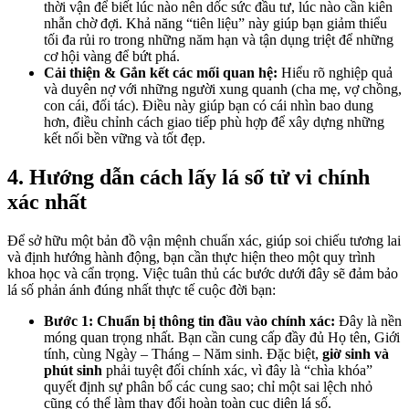
thời vận để biết lúc nào nên dốc sức đầu tư, lúc nào cần kiên
nhẫn chờ đợi. Khả năng “tiên liệu” này giúp bạn giảm thiểu
tối đa rủi ro trong những năm hạn và tận dụng triệt để những
cơ hội vàng để bứt phá.
Cải thiện & Gắn kết các mối quan hệ:
Hiểu rõ nghiệp quả
và duyên nợ với những người xung quanh (cha mẹ, vợ chồng,
con cái, đối tác). Điều này giúp bạn có cái nhìn bao dung
hơn, điều chỉnh cách giao tiếp phù hợp để xây dựng những
kết nối bền vững và tốt đẹp.
4. Hướng dẫn cách lấy lá số tử vi chính
xác nhất
Để sở hữu một bản đồ vận mệnh chuẩn xác, giúp soi chiếu tương lai
và định hướng hành động, bạn cần thực hiện theo một quy trình
khoa học và cẩn trọng. Việc tuân thủ các bước dưới đây sẽ đảm bảo
lá số phản ánh đúng nhất thực tế cuộc đời bạn:
Bước 1: Chuẩn bị thông tin đầu vào chính xác:
Đây là nền
móng quan trọng nhất. Bạn cần cung cấp đầy đủ Họ tên, Giới
tính, cùng Ngày – Tháng – Năm sinh. Đặc biệt,
giờ sinh và
phút sinh
phải tuyệt đối chính xác, vì đây là “chìa khóa”
quyết định sự phân bổ các cung sao; chỉ một sai lệch nhỏ
cũng có thể làm thay đổi hoàn toàn cục diện lá số.