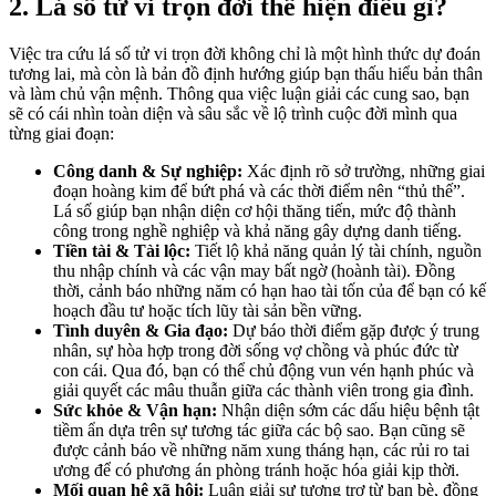
2. Lá số tử vi trọn đời thể hiện điều gì?
Việc tra cứu lá số tử vi trọn đời không chỉ là một hình thức dự đoán
tương lai, mà còn là bản đồ định hướng giúp bạn thấu hiểu bản thân
và làm chủ vận mệnh. Thông qua việc luận giải các cung sao, bạn
sẽ có cái nhìn toàn diện và sâu sắc về lộ trình cuộc đời mình qua
từng giai đoạn:
Công danh & Sự nghiệp:
Xác định rõ sở trường, những giai
đoạn hoàng kim để bứt phá và các thời điểm nên “thủ thế”.
Lá số giúp bạn nhận diện cơ hội thăng tiến, mức độ thành
công trong nghề nghiệp và khả năng gây dựng danh tiếng.
Tiền tài & Tài lộc:
Tiết lộ khả năng quản lý tài chính, nguồn
thu nhập chính và các vận may bất ngờ (hoành tài). Đồng
thời, cảnh báo những năm có hạn hao tài tốn của để bạn có kế
hoạch đầu tư hoặc tích lũy tài sản bền vững.
Tình duyên & Gia đạo:
Dự báo thời điểm gặp được ý trung
nhân, sự hòa hợp trong đời sống vợ chồng và phúc đức từ
con cái. Qua đó, bạn có thể chủ động vun vén hạnh phúc và
giải quyết các mâu thuẫn giữa các thành viên trong gia đình.
Sức khỏe & Vận hạn:
Nhận diện sớm các dấu hiệu bệnh tật
tiềm ẩn dựa trên sự tương tác giữa các bộ sao. Bạn cũng sẽ
được cảnh báo về những năm xung tháng hạn, các rủi ro tai
ương để có phương án phòng tránh hoặc hóa giải kịp thời.
Mối quan hệ xã hội:
Luận giải sự tương trợ từ bạn bè, đồng