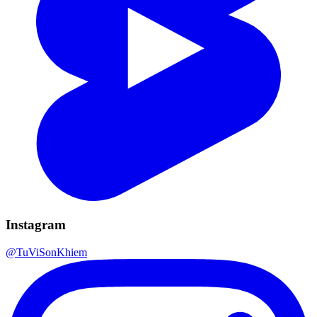
Instagram
@TuViSonKhiem