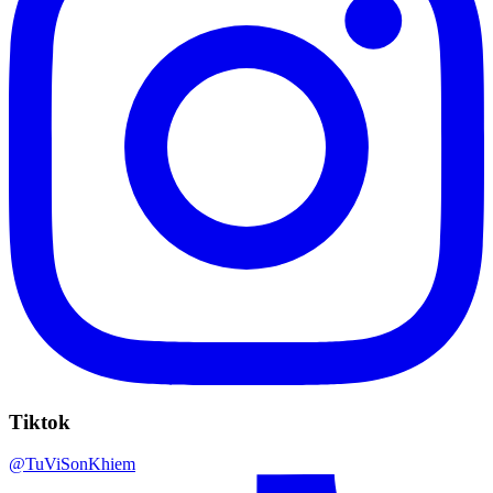
Tiktok
@TuViSonKhiem