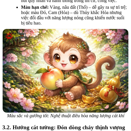
hút quý nhân và hanh thông trong thi cử, công việc.
Màu hạn chế:
Vàng, nâu đất (Thổ) – dễ gây ra sự trì trệ;
hoặc màu Đỏ, Cam (Hỏa) – dù Thủy khắc Hỏa nhưng
việc đối đầu với năng lượng nóng cũng khiến nước suối
bị tiêu hao.
Màu sắc và gướng tốt: Nghệ thuật điều hòa năng lượng cát khí
3.2. Hướng cát tường: Đón dòng chảy thịnh vượng