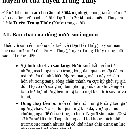
huyền bí của Tuyền Trung Thủy
Để trả lời chính xác cho câu hỏi
2004 mệnh gì
, chúng ta cần căn cứ
vào nạp âm ngũ hành. Tuổi Giáp Thân 2004 thuộc mệnh Thủy, cụ
thể là
Tuyền Trung Thủy
(Nước trong suối).
2.1. Bản chất của dòng nước suối nguồn
Khác với sự mênh mông của biển cả (Đại Hải Thủy) hay sự mạnh
mẽ của nước mưa (Thiên Hà Thủy), Tuyền Trung Thủy mang một
sắc thái riêng biệt:
Sự tinh khiết và sâu lắng:
Nước suối bắt nguồn từ
những mạch ngầm sâu trong lòng đất, qua bao lớp đá lọc
mà trở nên thanh khiết. Người mang mệnh này có tâm
hồn rất trong sáng, sống chân thành và cực kỳ ghét sự giả
dối. Họ có đời sống nội tâm phong phú, đôi khi vẻ ngoài
tỏ ra hời hợt nhưng bên trong lại là một biển trời suy tư và
trí tuệ.
Dòng chảy bền bỉ:
Suối có thể nhỏ nhưng không bao giờ
ngừng chảy. Nó len lỏi qua từng khe đá, vượt qua mọi
chướng ngại để đổ ra sông, ra biển. Người sinh năm 2004
sở hữu sự kiên trì đáng kinh ngạc. Họ không thích phô
trương sức mạnh nhưng lại có khả năng chịu đựng áp lực