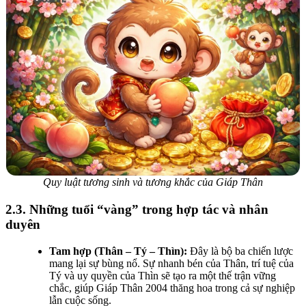
Quy luật tương sinh và tương khắc của Giáp Thân
2.3. Những tuổi “vàng” trong hợp tác và nhân
duyên
Tam hợp (Thân – Tý – Thìn):
Đây là bộ ba chiến lược
mang lại sự bùng nổ. Sự nhanh bén của Thân, trí tuệ của
Tý và uy quyền của Thìn sẽ tạo ra một thế trận vững
chắc, giúp Giáp Thân 2004 thăng hoa trong cả sự nghiệp
lẫn cuộc sống.