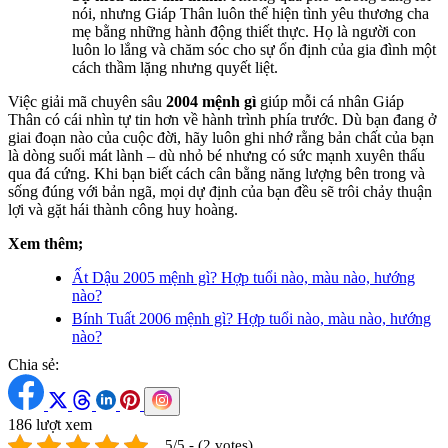
nói, nhưng Giáp Thân luôn thể hiện tình yêu thương cha
mẹ bằng những hành động thiết thực. Họ là người con
luôn lo lắng và chăm sóc cho sự ổn định của gia đình một
cách thầm lặng nhưng quyết liệt.
Việc giải mã chuyên sâu
2004 mệnh gì
giúp mỗi cá nhân Giáp
Thân có cái nhìn tự tin hơn về hành trình phía trước. Dù bạn đang ở
giai đoạn nào của cuộc đời, hãy luôn ghi nhớ rằng bản chất của bạn
là dòng suối mát lành – dù nhỏ bé nhưng có sức mạnh xuyên thấu
qua đá cứng. Khi bạn biết cách cân bằng năng lượng bên trong và
sống đúng với bản ngã, mọi dự định của bạn đều sẽ trôi chảy thuận
lợi và gặt hái thành công huy hoàng.
Xem thêm;
Ất Dậu 2005 mệnh gì? Hợp tuổi nào, màu nào, hướng
nào?
Bính Tuất 2006 mệnh gì? Hợp tuổi nào, màu nào, hướng
nào?
Chia sẻ:
186 lượt xem
5/5 - (2 votes)