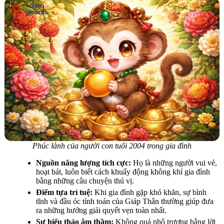
Phúc lành của người con tuổi 2004 trong gia đình
Nguồn năng lượng tích cực:
Họ là những người vui vẻ,
hoạt bát, luôn biết cách khuấy động không khí gia đình
bằng những câu chuyện thú vị.
Điểm tựa trí tuệ:
Khi gia đình gặp khó khăn, sự bình
tĩnh và đầu óc tính toán của Giáp Thân thường giúp đưa
ra những hướng giải quyết vẹn toàn nhất.
Sự hiếu thảo âm thầm:
Không quá phô trương bằng lời