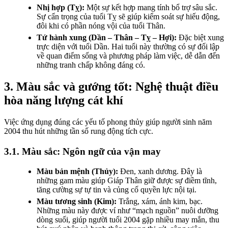
Nhị hợp (Tỵ):
Một sự kết hợp mang tính bổ trợ sâu sắc.
Sự cẩn trọng của tuổi Tỵ sẽ giúp kiểm soát sự hiếu động,
đôi khi có phần nóng vội của tuổi Thân.
Tứ hành xung (Dần – Thân – Tỵ – Hợi):
Đặc biệt xung
trực diện với tuổi Dần. Hai tuổi này thường có sự đối lập
về quan điểm sống và phương pháp làm việc, dễ dẫn đến
những tranh chấp không đáng có.
3. Màu sắc và gướng tốt: Nghệ thuật điều
hòa năng lượng cát khí
Việc ứng dụng đúng các yếu tố phong thủy giúp người sinh năm
2004 thu hút những tần số rung động tích cực.
3.1. Màu sắc: Ngôn ngữ của vận may
Màu bản mệnh (Thủy):
Đen, xanh dương. Đây là
những gam màu giúp Giáp Thân giữ được sự điềm tĩnh,
tăng cường sự tự tin và củng cố quyền lực nội tại.
Màu tương sinh (Kim):
Trắng, xám, ánh kim, bạc.
Những màu này được ví như “mạch nguồn” nuôi dưỡng
dòng suối, giúp người tuổi 2004 gặp nhiều may mắn, thu