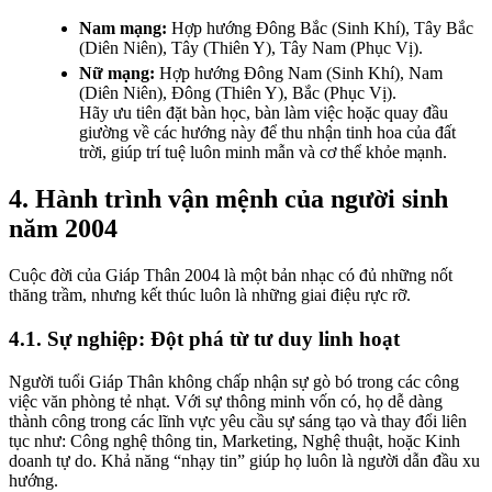
Nam mạng:
Hợp hướng Đông Bắc (Sinh Khí), Tây Bắc
(Diên Niên), Tây (Thiên Y), Tây Nam (Phục Vị).
Nữ mạng:
Hợp hướng Đông Nam (Sinh Khí), Nam
(Diên Niên), Đông (Thiên Y), Bắc (Phục Vị).
Hãy ưu tiên đặt bàn học, bàn làm việc hoặc quay đầu
giường về các hướng này để thu nhận tinh hoa của đất
trời, giúp trí tuệ luôn minh mẫn và cơ thể khỏe mạnh.
4. Hành trình vận mệnh của người sinh
năm 2004
Cuộc đời của Giáp Thân 2004 là một bản nhạc có đủ những nốt
thăng trầm, nhưng kết thúc luôn là những giai điệu rực rỡ.
4.1. Sự nghiệp: Đột phá từ tư duy linh hoạt
Người tuổi Giáp Thân không chấp nhận sự gò bó trong các công
việc văn phòng tẻ nhạt. Với sự thông minh vốn có, họ dễ dàng
thành công trong các lĩnh vực yêu cầu sự sáng tạo và thay đổi liên
tục như: Công nghệ thông tin, Marketing, Nghệ thuật, hoặc Kinh
doanh tự do. Khả năng “nhạy tin” giúp họ luôn là người dẫn đầu xu
hướng.