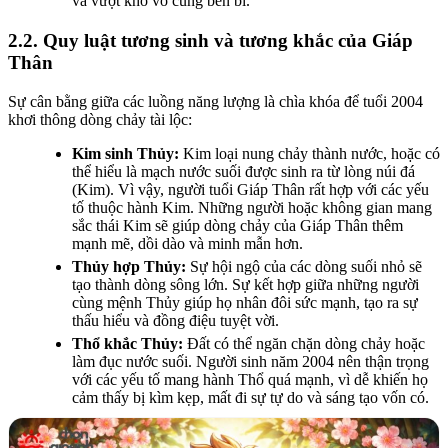
và vượt khó vô cùng bền bỉ.
2.2. Quy luật tương sinh và tương khắc của Giáp
Thân
Sự cân bằng giữa các luồng năng lượng là chìa khóa để tuổi 2004
khơi thông dòng chảy tài lộc:
Kim sinh Thủy:
Kim loại nung chảy thành nước, hoặc có
thể hiểu là mạch nước suối được sinh ra từ lòng núi đá
(Kim). Vì vậy, người tuổi Giáp Thân rất hợp với các yếu
tố thuộc hành Kim. Những người hoặc không gian mang
sắc thái Kim sẽ giúp dòng chảy của Giáp Thân thêm
mạnh mẽ, dồi dào và minh mẫn hơn.
Thủy hợp Thủy:
Sự hội ngộ của các dòng suối nhỏ sẽ
tạo thành dòng sông lớn. Sự kết hợp giữa những người
cùng mệnh Thủy giúp họ nhân đôi sức mạnh, tạo ra sự
thấu hiểu và đồng điệu tuyệt vời.
Thổ khắc Thủy:
Đất có thể ngăn chặn dòng chảy hoặc
làm đục nước suối. Người sinh năm 2004 nên thận trọng
với các yếu tố mang hành Thổ quá mạnh, vì dễ khiến họ
cảm thấy bị kìm kẹp, mất đi sự tự do và sáng tạo vốn có.