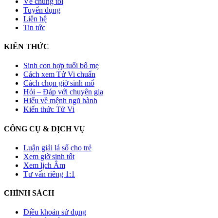
Về chúng tôi
Tuyển dụng
Liên hệ
Tin tức
KIẾN THỨC
Sinh con hợp tuổi bố mẹ
Cách xem Tử Vi chuẩn
Cách chọn giờ sinh mổ
Hỏi – Đáp với chuyên gia
Hiểu về mệnh ngũ hành
Kiến thức Tử Vi
CÔNG CỤ & DỊCH VỤ
Luận giải lá số cho trẻ
Xem giờ sinh tốt
Xem lịch Âm
Tư vấn riêng 1:1
CHÍNH SÁCH
Điều khoản sử dụng