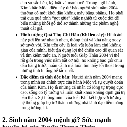
cho sự sắc bén, kỷ luật và mạnh mẽ. Trong ngũ hành,
Kim khắc Mộc, điều này dự báo người sinh năm 2004
thường có một khởi đầu không mấy bằng phẳng. Họ phải
trải qua quá trình “gọt giũa” khắc nghiệt từ cuộc đời để
biến những khối gỗ thô sơ thành những tác phẩm nghệ
thuật đắt giá.
Hình tượng Quá Thụ Chi Hầu (Khỉ leo cây):
Hình ảnh
này gợi lên sự nhanh nhẹn, thông thái và khả năng xoay
sở tuyệt vời. Khỉ trên cây là loài vật luôn làm chủ không
gian của mình, biết tận dụng lợi thế chiều cao để quan sát
và tìm kiếm thức ăn. Người tuổi Giáp Thân 2004 vì thế
rất giỏi trong việc nắm bắt cơ hội, họ không bao giờ chịu
đầu hàng trước hoàn cảnh mà luôn tìm thấy lối thoát trong
những tình huống bế tắc nhất.
Đặc điểm cá tính độc bản:
Người sinh năm 2004 mang
trong mình sự chính trực của hành Mộc và sự quyết đoán
của hành Kim. Họ là những cá nhân có lòng tự trọng cực
cao, sống có lý tưởng và luôn khát khao khẳng định giá trị
bản thân. Sự thông minh của loài Khỉ kết hợp với tư duy
hệ thống giúp họ trở thành những nhà lãnh đạo tiềm năng
trong tương lai.
2. Sinh năm 2004 mệnh gì? Sức mạnh