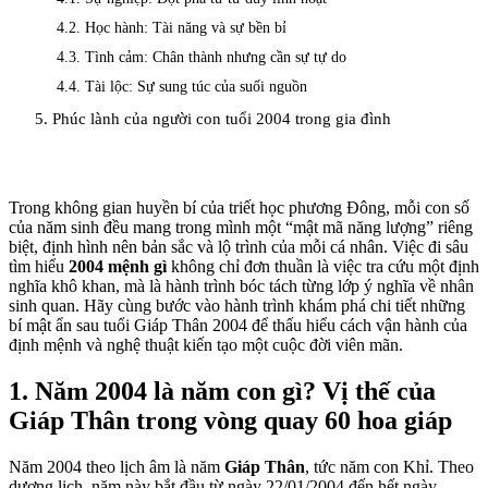
4.2. Học hành: Tài năng và sự bền bỉ
4.3. Tình cảm: Chân thành nhưng cần sự tự do
4.4. Tài lộc: Sự sung túc của suối nguồn
5. Phúc lành của người con tuổi 2004 trong gia đình
Trong không gian huyền bí của triết học phương Đông, mỗi con số
của năm sinh đều mang trong mình một “mật mã năng lượng” riêng
biệt, định hình nên bản sắc và lộ trình của mỗi cá nhân. Việc đi sâu
tìm hiểu
2004 mệnh gì
không chỉ đơn thuần là việc tra cứu một định
nghĩa khô khan, mà là hành trình bóc tách từng lớp ý nghĩa về nhân
sinh quan. Hãy cùng bước vào hành trình khám phá chi tiết những
bí mật ẩn sau tuổi Giáp Thân 2004 để thấu hiểu cách vận hành của
định mệnh và nghệ thuật kiến tạo một cuộc đời viên mãn.
1. Năm 2004 là năm con gì? Vị thế của
Giáp Thân trong vòng quay 60 hoa giáp
Năm 2004 theo lịch âm là năm
Giáp Thân
, tức năm con Khỉ. Theo
dương lịch, năm này bắt đầu từ ngày 22/01/2004 đến hết ngày